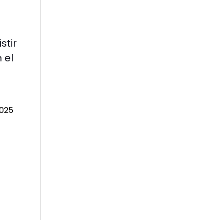
stir
 el