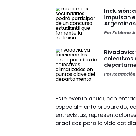
Inclusión: 
impulsan e
Argentinas
Por
Fabiana J
Rivadavia:
colectivos 
departame
Por
Redacción 
Este evento anual, con entrad
especialmente preparado, co
entrevistas, representacion
prácticos para la vida cotidi