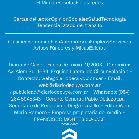
El Mundo
Recetas
En las redes
Cartas del lector
Opinion
Sociales
Salud
Tecnología
Tendencia
Estado del tránsito
Clasificados
Inmuebles
Automotores
Empleos
Servicios
Avisos Fúnebres y Misas
Edictos
Diario de Cuyo - Fecha de Inicio: 11/2003 - Dirección:
Av. Alem Sur 1639. Esquina Lateral de Circunvalación -
Contacto:
web@diariodecuyo.com.ar
- Email:
web@diariodecuyo.com.ar
/
publicidad@diariodecuyo.com.ar
-
Whatsapp: (054)
264 5045343 - Gerente General: Pablo Dellazoppa -
Secretario de Redacción: Diego Castillo - Editor Web:
Mario Romero - Empresa propietaria del medio -
FRANCISCO MONTES S.A.C.I.F.