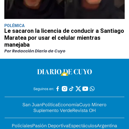
POLÉMICA
Le sacaron la licencia de conducir a Santiago
Maratea por usar el celular mientras
manejaba
Por Redacción Diario de Cuyo
Seguinos en:
San Juan
Política
Economía
Cuyo Minero
Suplemento Verde
Revista OH
Policiales
Pasión Deportiva
Espectáculos
Argentina