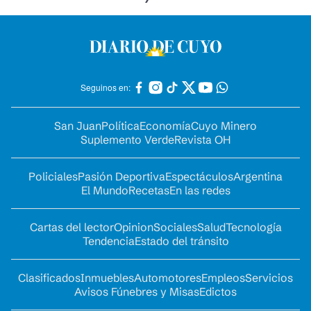
Seguinos en:
San Juan
Política
Economía
Cuyo Minero
Suplemento Verde
Revista OH
Policiales
Pasión Deportiva
Espectáculos
Argentina
El Mundo
Recetas
En las redes
Cartas del lector
Opinion
Sociales
Salud
Tecnología
Tendencia
Estado del tránsito
Clasificados
Inmuebles
Automotores
Empleos
Servicios
Avisos Fúnebres y Misas
Edictos