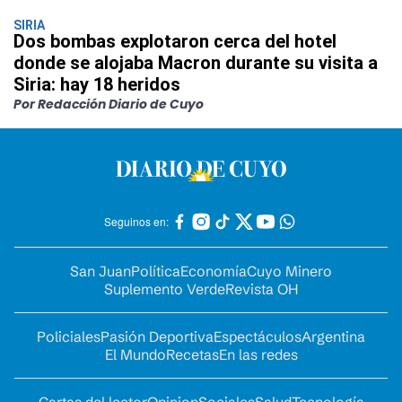
SIRIA
Dos bombas explotaron cerca del hotel
donde se alojaba Macron durante su visita a
Siria: hay 18 heridos
Por Redacción Diario de Cuyo
Seguinos en:
San Juan
Política
Economía
Cuyo Minero
Suplemento Verde
Revista OH
Policiales
Pasión Deportiva
Espectáculos
Argentina
El Mundo
Recetas
En las redes
Cartas del lector
Opinion
Sociales
Salud
Tecnología