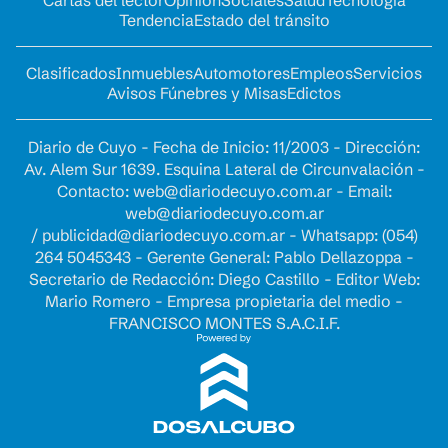
Tendencia
Estado del tránsito
Clasificados
Inmuebles
Automotores
Empleos
Servicios
Avisos Fúnebres y Misas
Edictos
Diario de Cuyo - Fecha de Inicio: 11/2003 - Dirección:
Av. Alem Sur 1639. Esquina Lateral de Circunvalación -
Contacto:
web@diariodecuyo.com.ar
- Email:
web@diariodecuyo.com.ar
/
publicidad@diariodecuyo.com.ar
-
Whatsapp: (054)
264 5045343 - Gerente General: Pablo Dellazoppa -
Secretario de Redacción: Diego Castillo - Editor Web:
Mario Romero - Empresa propietaria del medio -
FRANCISCO MONTES S.A.C.I.F.