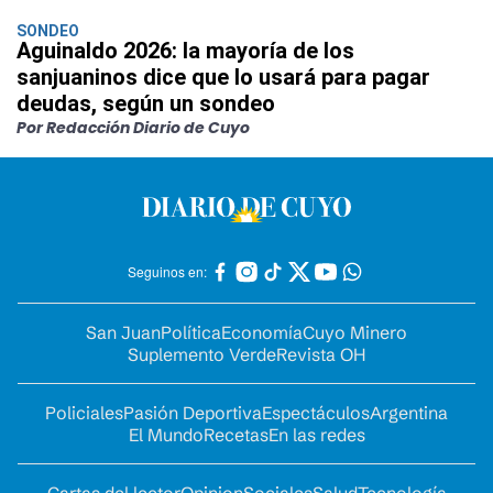
SONDEO
Aguinaldo 2026: la mayoría de los
sanjuaninos dice que lo usará para pagar
deudas, según un sondeo
Por Redacción Diario de Cuyo
Seguinos en:
San Juan
Política
Economía
Cuyo Minero
Suplemento Verde
Revista OH
Policiales
Pasión Deportiva
Espectáculos
Argentina
El Mundo
Recetas
En las redes
Cartas del lector
Opinion
Sociales
Salud
Tecnología