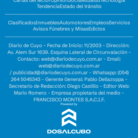
Tendencia
Estado del tránsito
Clasificados
Inmuebles
Automotores
Empleos
Servicios
Avisos Fúnebres y Misas
Edictos
Diario de Cuyo - Fecha de Inicio: 11/2003 - Dirección:
Av. Alem Sur 1639. Esquina Lateral de Circunvalación -
Contacto:
web@diariodecuyo.com.ar
- Email:
web@diariodecuyo.com.ar
/
publicidad@diariodecuyo.com.ar
-
Whatsapp: (054)
264 5045343 - Gerente General: Pablo Dellazoppa -
Secretario de Redacción: Diego Castillo - Editor Web:
Mario Romero - Empresa propietaria del medio -
FRANCISCO MONTES S.A.C.I.F.