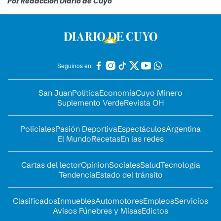
Por Redacción Diario de Cuyo
Seguinos en:
San Juan
Política
Economía
Cuyo Minero
Suplemento Verde
Revista OH
Policiales
Pasión Deportiva
Espectáculos
Argentina
El Mundo
Recetas
En las redes
Cartas del lector
Opinion
Sociales
Salud
Tecnología
Tendencia
Estado del tránsito
Clasificados
Inmuebles
Automotores
Empleos
Servicios
Avisos Fúnebres y Misas
Edictos