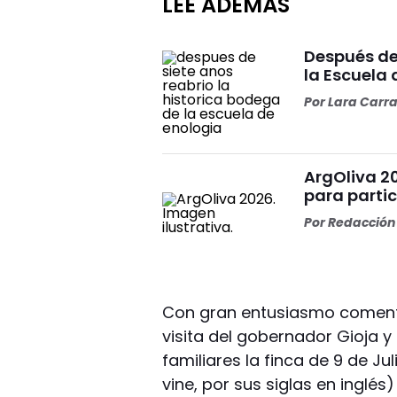
LEÉ ADEMÁS
Después de 
la Escuela 
Por
Lara Carr
ArgOliva 2
para partic
Por
Redacción 
Con gran entusiasmo comentó
visita del gobernador Gioja y
familiares la finca de 9 de J
vine, por sus siglas en inglés