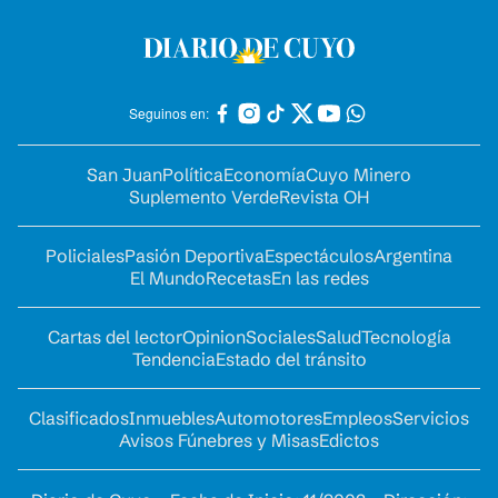
Seguinos en:
San Juan
Política
Economía
Cuyo Minero
Suplemento Verde
Revista OH
Policiales
Pasión Deportiva
Espectáculos
Argentina
El Mundo
Recetas
En las redes
Cartas del lector
Opinion
Sociales
Salud
Tecnología
Tendencia
Estado del tránsito
Clasificados
Inmuebles
Automotores
Empleos
Servicios
Avisos Fúnebres y Misas
Edictos