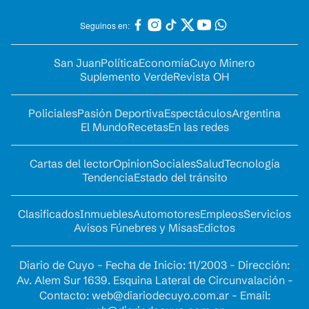
Seguinos en:
San Juan
Política
Economía
Cuyo Minero
Suplemento Verde
Revista OH
Policiales
Pasión Deportiva
Espectáculos
Argentina
El Mundo
Recetas
En las redes
Cartas del lector
Opinion
Sociales
Salud
Tecnología
Tendencia
Estado del tránsito
Clasificados
Inmuebles
Automotores
Empleos
Servicios
Avisos Fúnebres y Misas
Edictos
Diario de Cuyo - Fecha de Inicio: 11/2003 - Dirección:
Av. Alem Sur 1639. Esquina Lateral de Circunvalación -
Contacto:
web@diariodecuyo.com.ar
- Email: