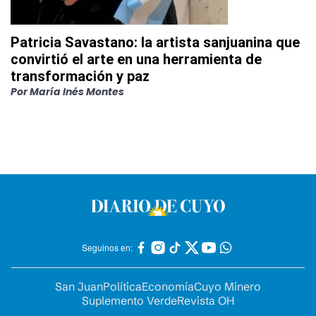
Patricia Savastano: la artista sanjuanina que
convirtió el arte en una herramienta de
transformación y paz
Por
María Inés Montes
Seguinos en:
San Juan
Política
Economía
Cuyo Minero
Suplemento Verde
Revista OH