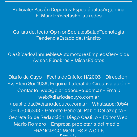
Policiales
Pasión Deportiva
Espectáculos
Argentina
El Mundo
Recetas
En las redes
Cartas del lector
Opinion
Sociales
Salud
Tecnología
Tendencia
Estado del tránsito
Clasificados
Inmuebles
Automotores
Empleos
Servicios
Avisos Fúnebres y Misas
Edictos
Diario de Cuyo - Fecha de Inicio: 11/2003 - Dirección:
Av. Alem Sur 1639. Esquina Lateral de Circunvalación -
Contacto:
web@diariodecuyo.com.ar
- Email:
web@diariodecuyo.com.ar
/
publicidad@diariodecuyo.com.ar
-
Whatsapp: (054)
264 5045343 - Gerente General: Pablo Dellazoppa -
Secretario de Redacción: Diego Castillo - Editor Web:
Mario Romero - Empresa propietaria del medio -
FRANCISCO MONTES S.A.C.I.F.