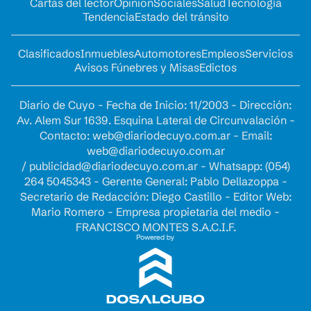
Cartas del lector
Opinion
Sociales
Salud
Tecnología
Tendencia
Estado del tránsito
Clasificados
Inmuebles
Automotores
Empleos
Servicios
Avisos Fúnebres y Misas
Edictos
Diario de Cuyo - Fecha de Inicio: 11/2003 - Dirección:
Av. Alem Sur 1639. Esquina Lateral de Circunvalación -
Contacto:
web@diariodecuyo.com.ar
- Email:
web@diariodecuyo.com.ar
/
publicidad@diariodecuyo.com.ar
-
Whatsapp: (054)
264 5045343 - Gerente General: Pablo Dellazoppa -
Secretario de Redacción: Diego Castillo - Editor Web:
Mario Romero - Empresa propietaria del medio -
FRANCISCO MONTES S.A.C.I.F.