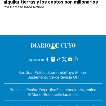
alquilar tierras y los costos son millonarios
Por
Celeste Roco Navea
Seguinos en:
San Juan
Política
Economía
Cuyo Minero
Suplemento Verde
Revista OH
Policiales
Pasión Deportiva
Espectáculos
Argentina
El Mundo
Recetas
En las redes