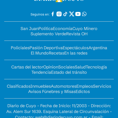
Seguinos en:
San Juan
Política
Economía
Cuyo Minero
Suplemento Verde
Revista OH
Policiales
Pasión Deportiva
Espectáculos
Argentina
El Mundo
Recetas
En las redes
Cartas del lector
Opinion
Sociales
Salud
Tecnología
Tendencia
Estado del tránsito
Clasificados
Inmuebles
Automotores
Empleos
Servicios
Avisos Fúnebres y Misas
Edictos
Diario de Cuyo - Fecha de Inicio: 11/2003 - Dirección:
Av. Alem Sur 1639. Esquina Lateral de Circunvalación -
Contacto:
web@diariodecuyo.com.ar
- Email: