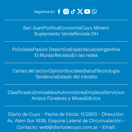
Seguinos en:
San Juan
Política
Economía
Cuyo Minero
Suplemento Verde
Revista OH
Policiales
Pasión Deportiva
Espectáculos
Argentina
El Mundo
Recetas
En las redes
Cartas del lector
Opinion
Sociales
Salud
Tecnología
Tendencia
Estado del tránsito
Clasificados
Inmuebles
Automotores
Empleos
Servicios
Avisos Fúnebres y Misas
Edictos
Diario de Cuyo - Fecha de Inicio: 11/2003 - Dirección:
Av. Alem Sur 1639. Esquina Lateral de Circunvalación -
Contacto:
web@diariodecuyo.com.ar
- Email: