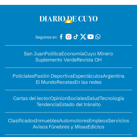
Seguinos en:
San Juan
Política
Economía
Cuyo Minero
Suplemento Verde
Revista OH
Policiales
Pasión Deportiva
Espectáculos
Argentina
El Mundo
Recetas
En las redes
Cartas del lector
Opinion
Sociales
Salud
Tecnología
Tendencia
Estado del tránsito
Clasificados
Inmuebles
Automotores
Empleos
Servicios
Avisos Fúnebres y Misas
Edictos