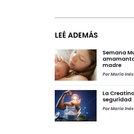
LEÉ ADEMÁS
Semana Mun
amamantar 
madre
Por
María Iné
La Creatina
seguridad
Por
María Iné