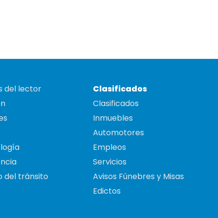
 del lector
Clasificados
on
Clasificados
es
Inmuebles
Automotores
logía
Empleos
ncia
Servicios
 del tránsito
Avisos Fúnebres y Misas
Edictos