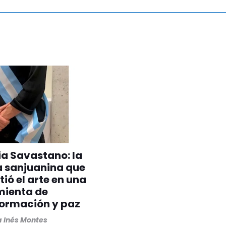
ia Savastano: la
a sanjuanina que
tió el arte en una
mienta de
formación y paz
 Inés Montes