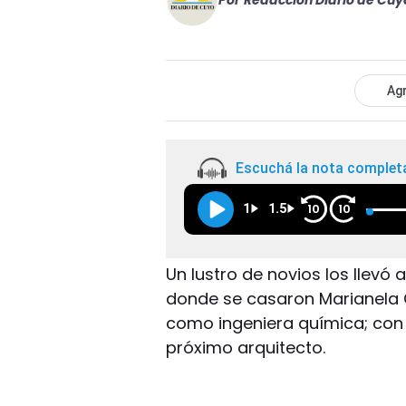
Por
Redacción Diario de Cuy
Agr
Escuchá la nota complet
1
1.5
10
10
Un lustro de novios los llevó 
donde se casaron Marianela Ce
como ingeniera química; con
próximo arquitecto.