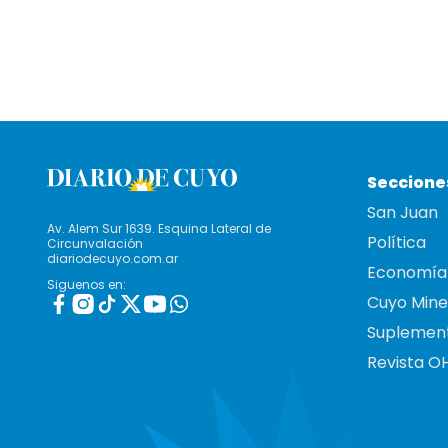
Seccione
San Juan
Av. Alem Sur 1639. Esquina Lateral de
Política
Circunvalación
diariodecuyo.com.ar
Economía
Siguenos en:
Cuyo Mine
Suplemen
Revista O