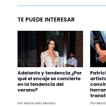
TE PUEDE INTERESAR
Adelanto y tendencia ¿Por
Patric
qué el encaje se convierte
artist
en la tendencia del
convir
verano?
herra
trans
Por
María Inés Montes
Por
María