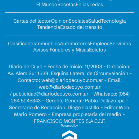
El Mundo
Recetas
En las redes
Cartas del lector
Opinion
Sociales
Salud
Tecnología
Tendencia
Estado del tránsito
Clasificados
Inmuebles
Automotores
Empleos
Servicios
Avisos Fúnebres y Misas
Edictos
Diario de Cuyo - Fecha de Inicio: 11/2003 - Dirección:
Av. Alem Sur 1639. Esquina Lateral de Circunvalación -
Contacto:
web@diariodecuyo.com.ar
- Email:
web@diariodecuyo.com.ar
/
publicidad@diariodecuyo.com.ar
-
Whatsapp: (054)
264 5045343 - Gerente General: Pablo Dellazoppa -
Secretario de Redacción: Diego Castillo - Editor Web:
Mario Romero - Empresa propietaria del medio -
FRANCISCO MONTES S.A.C.I.F.