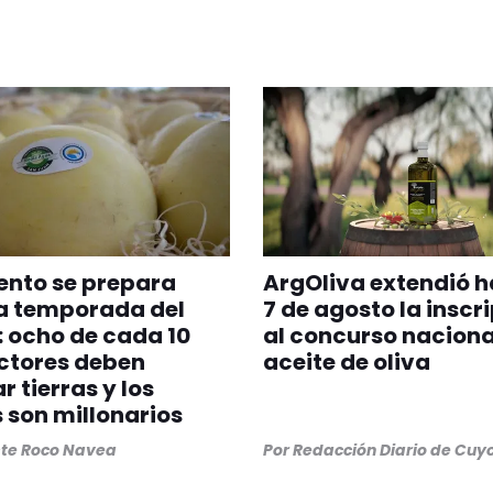
ento se prepara
ArgOliva extendió h
a temporada del
7 de agosto la inscr
 ocho de cada 10
al concurso naciona
ctores deben
aceite de oliva
r tierras y los
 son millonarios
ste Roco Navea
Por
Redacción Diario de Cuy