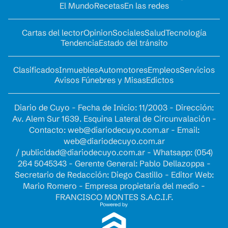
El Mundo
Recetas
En las redes
Cartas del lector
Opinion
Sociales
Salud
Tecnología
Tendencia
Estado del tránsito
Clasificados
Inmuebles
Automotores
Empleos
Servicios
Avisos Fúnebres y Misas
Edictos
Diario de Cuyo - Fecha de Inicio: 11/2003 - Dirección:
Av. Alem Sur 1639. Esquina Lateral de Circunvalación -
Contacto:
web@diariodecuyo.com.ar
- Email:
web@diariodecuyo.com.ar
/
publicidad@diariodecuyo.com.ar
-
Whatsapp: (054)
264 5045343 - Gerente General: Pablo Dellazoppa -
Secretario de Redacción: Diego Castillo - Editor Web:
Mario Romero - Empresa propietaria del medio -
FRANCISCO MONTES S.A.C.I.F.