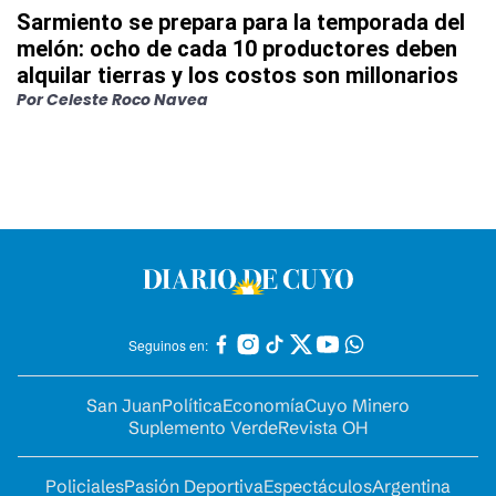
Sarmiento se prepara para la temporada del
melón: ocho de cada 10 productores deben
alquilar tierras y los costos son millonarios
Por
Celeste Roco Navea
Seguinos en:
San Juan
Política
Economía
Cuyo Minero
Suplemento Verde
Revista OH
Policiales
Pasión Deportiva
Espectáculos
Argentina