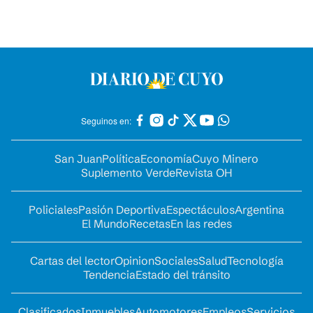
Seguinos en:
San Juan
Política
Economía
Cuyo Minero
Suplemento Verde
Revista OH
Policiales
Pasión Deportiva
Espectáculos
Argentina
El Mundo
Recetas
En las redes
Cartas del lector
Opinion
Sociales
Salud
Tecnología
Tendencia
Estado del tránsito
Clasificados
Inmuebles
Automotores
Empleos
Servicios