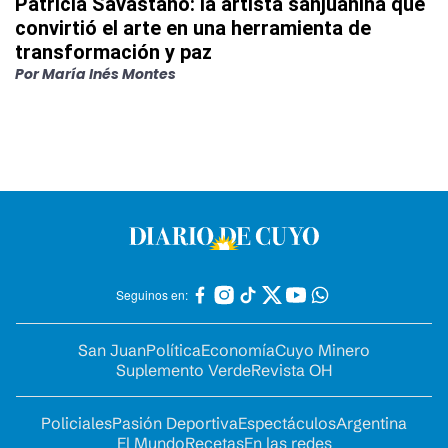
Patricia Savastano: la artista sanjuanina que
convirtió el arte en una herramienta de
transformación y paz
Por
María Inés Montes
Seguinos en:
San Juan
Política
Economía
Cuyo Minero
Suplemento Verde
Revista OH
Policiales
Pasión Deportiva
Espectáculos
Argentina
El Mundo
Recetas
En las redes