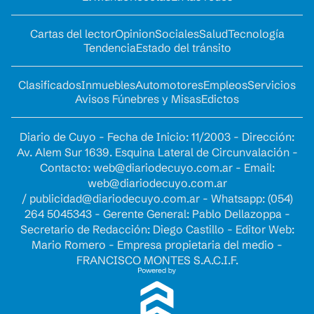
Cartas del lector
Opinion
Sociales
Salud
Tecnología
Tendencia
Estado del tránsito
Clasificados
Inmuebles
Automotores
Empleos
Servicios
Avisos Fúnebres y Misas
Edictos
Diario de Cuyo - Fecha de Inicio: 11/2003 - Dirección:
Av. Alem Sur 1639. Esquina Lateral de Circunvalación -
Contacto:
web@diariodecuyo.com.ar
- Email:
web@diariodecuyo.com.ar
/
publicidad@diariodecuyo.com.ar
-
Whatsapp: (054)
264 5045343 - Gerente General: Pablo Dellazoppa -
Secretario de Redacción: Diego Castillo - Editor Web:
Mario Romero - Empresa propietaria del medio -
FRANCISCO MONTES S.A.C.I.F.