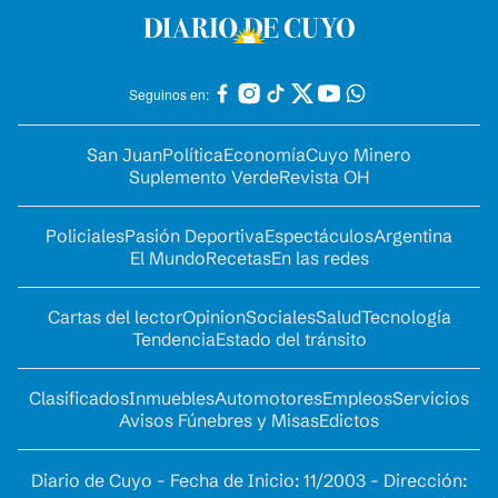
Seguinos en:
San Juan
Política
Economía
Cuyo Minero
Suplemento Verde
Revista OH
Policiales
Pasión Deportiva
Espectáculos
Argentina
El Mundo
Recetas
En las redes
Cartas del lector
Opinion
Sociales
Salud
Tecnología
Tendencia
Estado del tránsito
Clasificados
Inmuebles
Automotores
Empleos
Servicios
Avisos Fúnebres y Misas
Edictos
Diario de Cuyo - Fecha de Inicio: 11/2003 - Dirección: