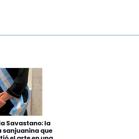
ia Savastano: la
a sanjuanina que
tió el arte en una