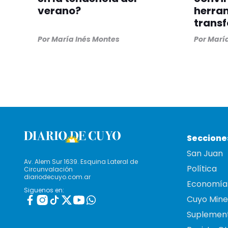
verano?
herra
trans
Por
María Inés Montes
Por
María
Seccione
San Juan
Av. Alem Sur 1639. Esquina Lateral de
Política
Circunvalación
diariodecuyo.com.ar
Economía
Siguenos en:
Cuyo Mine
Suplemen