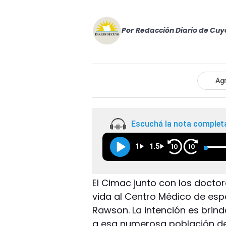
Por
Redacción Diario de Cuy
Agr
Escuchá la nota complet
1
1.5
10
10
El Cimac junto con los doctor
vida al Centro Médico de espe
Rawson. La intención es brind
a esa numerosa población del