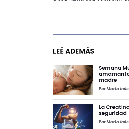
LEÉ ADEMÁS
Semana Mun
amamantar 
madre
Por
María Iné
La Creatina
seguridad
Por
María Iné