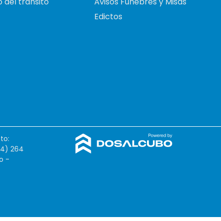
 del tránsito
Avisos Fúnebres y Misas
Edictos
to:
54) 264
o -