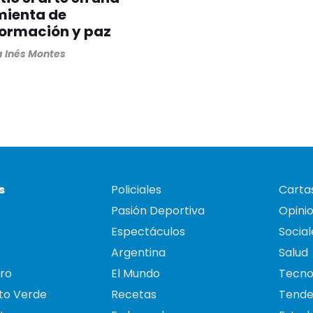
mienta de
formación y paz
 Inés Montes
s
Policiales
Cartas
Pasión Deportiva
Opini
Espectáculos
Social
Argentina
Salud
ro
El Mundo
Tecno
to Verde
Recetas
Tende