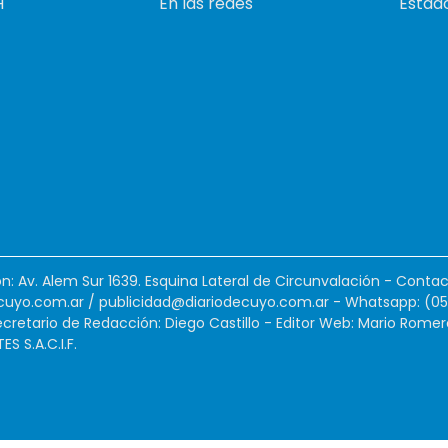
H
En las redes
Estado
ión: Av. Alem Sur 1639. Esquina Lateral de Circunvalación - Contac
cuyo.com.ar
/
publicidad@diariodecuyo.com.ar
-
Whatsapp: (0
cretario de Redacción: Diego Castillo - Editor Web: Mario Romer
 S.A.C.I.F.