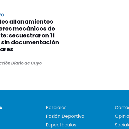
VO
les allanamientos
leres mecánicos de
e: secuestraron 11
 sin documentación
lares
cción Diario de Cuyo
s
Policiales
Cartas
Pasión Deportiva
Opini
Espectáculos
Social