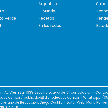
Argentina
Salud
ro
El Mundo
Tecno
to Verde
Recetas
Tende
H
En las redes
Estado
ión: Av. Alem Sur 1639. Esquina Lateral de Circunvalación - Contac
cuyo.com.ar
/
publicidad@diariodecuyo.com.ar
-
Whatsapp: (0
cretario de Redacción: Diego Castillo - Editor Web: Mario Romer
 S.A.C.I.F.