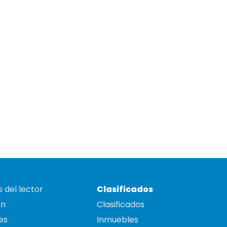
 del lector
Clasificados
on
Clasificados
es
Inmuebles