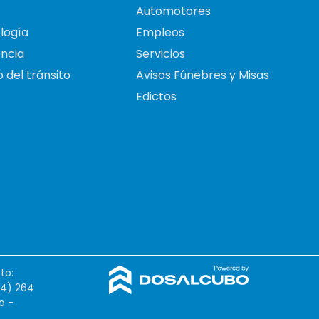
Automotores
logía
Empleos
ncia
Servicios
 del tránsito
Avisos Fúnebres y Misas
Edictos
to:
54) 264
o -