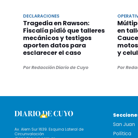
DECLARACIONES
OPERATI
Tragedia en Rawson:
Múltip
Fiscalía pidió que talleres
en tal
mecánicos y testigos
Caucet
aporten datos para
motos
esclarecer el caso
y celu
Por Redacción Diario de Cuyo
Por Reda
Seccione
San Juan
Av. Alem Sur 1639. Esquina Lateral de
Política
Circunvalación