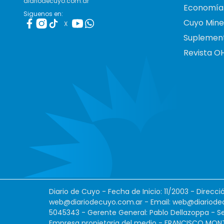
diariodecuyo.com.ar
Economía
Siguenos en:
Cuyo Mine
X
Suplemen
Revista O
Diario de Cuyo - Fecha de Inicio: 11/2003 - Direcc
web@diariodecuyo.com.ar
- Email:
web@diariode
5045343 - Gerente General: Pablo Dellazoppa - Se
Empresa propietaria del medio - FRANCISCO MONTES