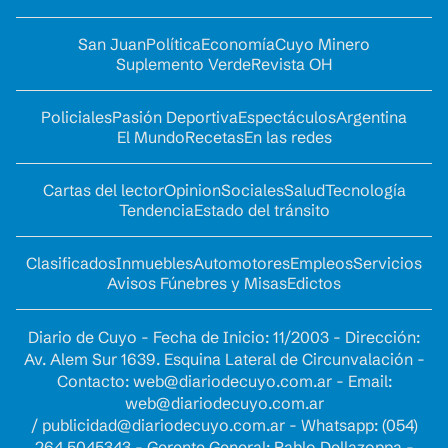
San Juan
Política
Economía
Cuyo Minero
Suplemento Verde
Revista OH
Policiales
Pasión Deportiva
Espectáculos
Argentina
El Mundo
Recetas
En las redes
Cartas del lector
Opinion
Sociales
Salud
Tecnología
Tendencia
Estado del tránsito
Clasificados
Inmuebles
Automotores
Empleos
Servicios
Avisos Fúnebres y Misas
Edictos
Diario de Cuyo - Fecha de Inicio: 11/2003 - Dirección:
Av. Alem Sur 1639. Esquina Lateral de Circunvalación -
Contacto:
web@diariodecuyo.com.ar
- Email:
web@diariodecuyo.com.ar
/
publicidad@diariodecuyo.com.ar
-
Whatsapp: (054)
264 5045343 - Gerente General: Pablo Dellazoppa -