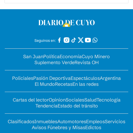
Seguinos en:
San Juan
Política
Economía
Cuyo Minero
Suplemento Verde
Revista OH
Policiales
Pasión Deportiva
Espectáculos
Argentina
El Mundo
Recetas
En las redes
Cartas del lector
Opinion
Sociales
Salud
Tecnología
Tendencia
Estado del tránsito
Clasificados
Inmuebles
Automotores
Empleos
Servicios
Avisos Fúnebres y Misas
Edictos