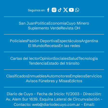
Seguinos en:
San Juan
Política
Economía
Cuyo Minero
Suplemento Verde
Revista OH
Policiales
Pasión Deportiva
Espectáculos
Argentina
El Mundo
Recetas
En las redes
Cartas del lector
Opinion
Sociales
Salud
Tecnología
Tendencia
Estado del tránsito
Clasificados
Inmuebles
Automotores
Empleos
Servicios
Avisos Fúnebres y Misas
Edictos
Diario de Cuyo - Fecha de Inicio: 11/2003 - Dirección:
Av. Alem Sur 1639. Esquina Lateral de Circunvalación -
Contacto:
web@diariodecuyo.com.ar
- Email: