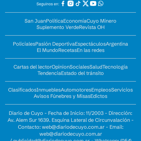
Seguinos en:
San Juan
Política
Economía
Cuyo Minero
Suplemento Verde
Revista OH
Policiales
Pasión Deportiva
Espectáculos
Argentina
El Mundo
Recetas
En las redes
Cartas del lector
Opinion
Sociales
Salud
Tecnología
Tendencia
Estado del tránsito
Clasificados
Inmuebles
Automotores
Empleos
Servicios
Avisos Fúnebres y Misas
Edictos
Diario de Cuyo - Fecha de Inicio: 11/2003 - Dirección:
Av. Alem Sur 1639. Esquina Lateral de Circunvalación -
Contacto:
web@diariodecuyo.com.ar
- Email:
web@diariodecuyo.com.ar
/
publicidad@diariodecuyo.com.ar
-
Whatsapp: (054)