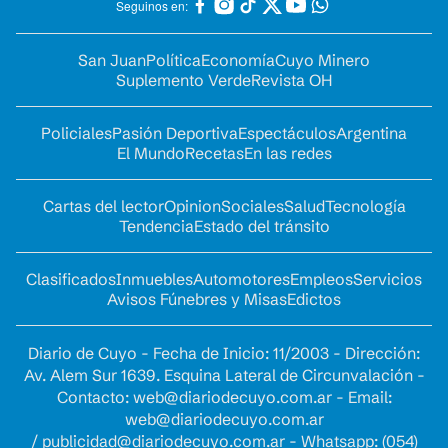
Seguinos en:
San Juan
Política
Economía
Cuyo Minero
Suplemento Verde
Revista OH
Policiales
Pasión Deportiva
Espectáculos
Argentina
El Mundo
Recetas
En las redes
Cartas del lector
Opinion
Sociales
Salud
Tecnología
Tendencia
Estado del tránsito
Clasificados
Inmuebles
Automotores
Empleos
Servicios
Avisos Fúnebres y Misas
Edictos
Diario de Cuyo - Fecha de Inicio: 11/2003 - Dirección:
Av. Alem Sur 1639. Esquina Lateral de Circunvalación -
Contacto:
web@diariodecuyo.com.ar
- Email:
web@diariodecuyo.com.ar
/
publicidad@diariodecuyo.com.ar
-
Whatsapp: (054)