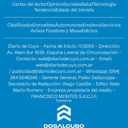
Cartas del lector
Opinion
Sociales
Salud
Tecnología
Tendencia
Estado del tránsito
Clasificados
Inmuebles
Automotores
Empleos
Servicios
Avisos Fúnebres y Misas
Edictos
Diario de Cuyo - Fecha de Inicio: 11/2003 - Dirección:
Av. Alem Sur 1639. Esquina Lateral de Circunvalación -
Contacto:
web@diariodecuyo.com.ar
- Email:
web@diariodecuyo.com.ar
/
publicidad@diariodecuyo.com.ar
-
Whatsapp: (054)
264 5045343 - Gerente General: Pablo Dellazoppa -
Secretario de Redacción: Diego Castillo - Editor Web:
Mario Romero - Empresa propietaria del medio -
FRANCISCO MONTES S.A.C.I.F.