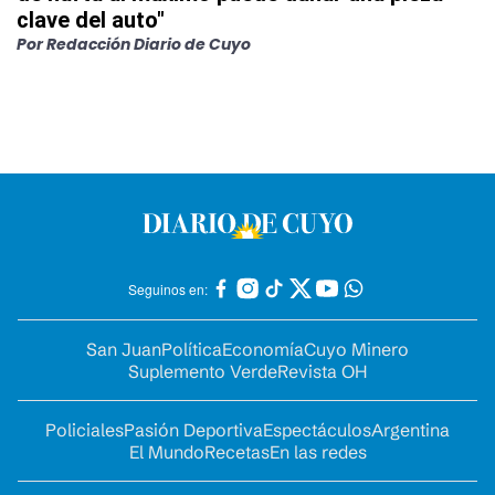
clave del auto"
Por
Redacción Diario de Cuyo
Seguinos en:
San Juan
Política
Economía
Cuyo Minero
Suplemento Verde
Revista OH
Policiales
Pasión Deportiva
Espectáculos
Argentina
El Mundo
Recetas
En las redes