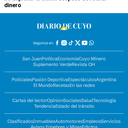
dinero
Seguinos en:
San Juan
Política
Economía
Cuyo Minero
Suplemento Verde
Revista OH
Policiales
Pasión Deportiva
Espectáculos
Argentina
El Mundo
Recetas
En las redes
Cartas del lector
Opinion
Sociales
Salud
Tecnología
Tendencia
Estado del tránsito
Clasificados
Inmuebles
Automotores
Empleos
Servicios
Avisos Fúnebres y Misas
Edictos