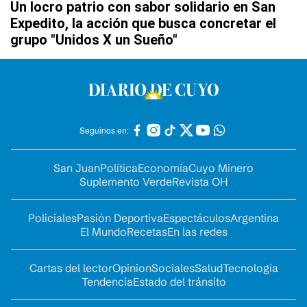
Un locro patrio con sabor solidario en San
Expedito, la acción que busca concretar el
grupo "Unidos X un Sueño"
Seguinos en:
San Juan
Política
Economía
Cuyo Minero
Suplemento Verde
Revista OH
Policiales
Pasión Deportiva
Espectáculos
Argentina
El Mundo
Recetas
En las redes
Cartas del lector
Opinion
Sociales
Salud
Tecnología
Tendencia
Estado del tránsito