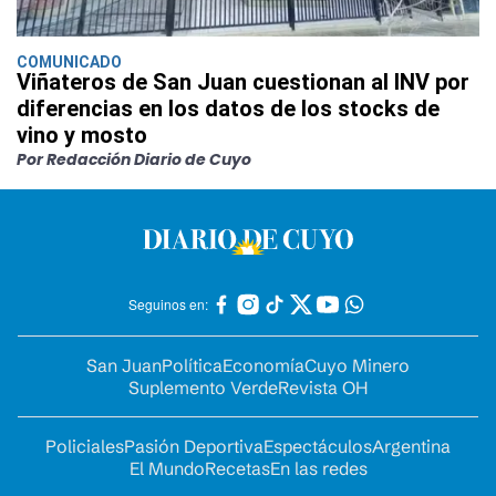
COMUNICADO
Viñateros de San Juan cuestionan al INV por
diferencias en los datos de los stocks de
vino y mosto
Por Redacción Diario de Cuyo
Seguinos en:
San Juan
Política
Economía
Cuyo Minero
Suplemento Verde
Revista OH
Policiales
Pasión Deportiva
Espectáculos
Argentina
El Mundo
Recetas
En las redes