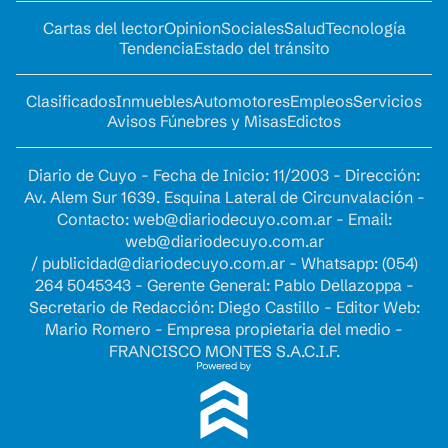
Cartas del lector
Opinion
Sociales
Salud
Tecnología
Tendencia
Estado del tránsito
Clasificados
Inmuebles
Automotores
Empleos
Servicios
Avisos Fúnebres y Misas
Edictos
Diario de Cuyo - Fecha de Inicio: 11/2003 - Dirección:
Av. Alem Sur 1639. Esquina Lateral de Circunvalación -
Contacto:
web@diariodecuyo.com.ar
- Email:
web@diariodecuyo.com.ar
/
publicidad@diariodecuyo.com.ar
-
Whatsapp: (054)
264 5045343 - Gerente General: Pablo Dellazoppa -
Secretario de Redacción: Diego Castillo - Editor Web:
Mario Romero - Empresa propietaria del medio -
FRANCISCO MONTES S.A.C.I.F.