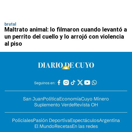
brutal
Maltrato animal: lo filmaron cuando levantó a
un perrito del cuello y lo arrojó con violencia
al piso
Seguinos en:
San Juan
Política
Economía
Cuyo Minero
Suplemento Verde
Revista OH
Policiales
Pasión Deportiva
Espectáculos
Argentina
El Mundo
Recetas
En las redes