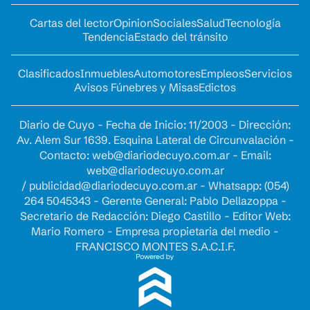
Cartas del lector
Opinion
Sociales
Salud
Tecnología
Tendencia
Estado del tránsito
Clasificados
Inmuebles
Automotores
Empleos
Servicios
Avisos Fúnebres y Misas
Edictos
Diario de Cuyo - Fecha de Inicio: 11/2003 - Dirección:
Av. Alem Sur 1639. Esquina Lateral de Circunvalación -
Contacto:
web@diariodecuyo.com.ar
- Email:
web@diariodecuyo.com.ar
/
publicidad@diariodecuyo.com.ar
-
Whatsapp: (054)
264 5045343 - Gerente General: Pablo Dellazoppa -
Secretario de Redacción: Diego Castillo - Editor Web:
Mario Romero - Empresa propietaria del medio -
FRANCISCO MONTES S.A.C.I.F.