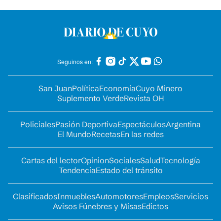
Seguinos en:
San Juan
Política
Economía
Cuyo Minero
Suplemento Verde
Revista OH
Policiales
Pasión Deportiva
Espectáculos
Argentina
El Mundo
Recetas
En las redes
Cartas del lector
Opinion
Sociales
Salud
Tecnología
Tendencia
Estado del tránsito
Clasificados
Inmuebles
Automotores
Empleos
Servicios
Avisos Fúnebres y Misas
Edictos