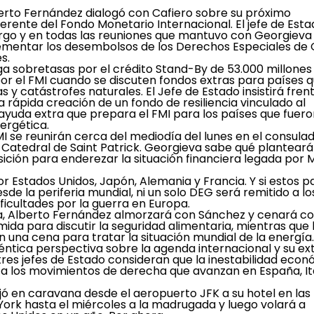
erto Fernández dialogó con Cafiero sobre su próximo
erente del Fondo Monetario Internacional. El jefe de Est
rgo y en todas las reuniones que mantuvo con Georgieva
rementar los desembolsos de los Derechos Especiales de 
s.
ga sobretasas por el crédito Stand-By de 53.000 millones
por el FMI cuando se discuten fondos extras para países 
y catástrofes naturales. El Jefe de Estado insistirá fren
 rápida creación de un fondo de resiliencia vinculado al
 ayuda extra que prepara el FMI para los países que fuer
ergética.
I se reunirán cerca del mediodía del lunes en el consula
 Catedral de Saint Patrick. Georgieva sabe qué planteará
ión para enderezar la situación financiera legada por M
r Estados Unidos, Japón, Alemania y Francia. Y si estos p
de la periferia mundial, ni un solo DEG será remitido a lo
ficultades por la guerra en Europa.
a, Alberto Fernández almorzará con Sánchez y cenará c
ida para discutir la seguridad alimentaria, mientras que
 una cena para tratar la situación mundial de la energía.
éntica perspectiva sobre la agenda internacional y su e
tres jefes de Estado consideran que la inestabilidad eco
ta los movimientos de derecha que avanzan en España, Ita
ajó en caravana desde el aeropuerto JFK a su hotel en las
ork hasta el miércoles a la madrugada y luego volará a