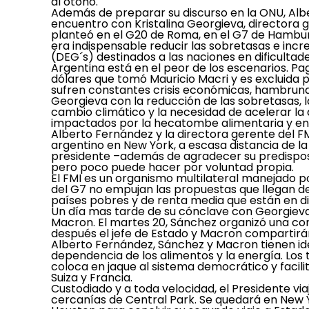
al otoño.
Además de preparar su discurso en la ONU, Alb
encuentro con Kristalina Georgieva, directora g
planteó en el G20 de Roma, en el G7 de Hambu
era indispensable reducir las sobretasas e inc
(DEG´s) destinados a las naciones en dificultade
Argentina está en el peor de los escenarios. Pa
dólares que tomó Mauricio Macri y es excluida 
sufren constantes crisis económicas, hambrunas 
Georgieva con la reducción de las sobretasas, la
cambio climático y la necesidad de acelerar la
impactados por la hecatombe alimentaria y en
Alberto Fernández y la directora gerente del FM
argentino en New York, a escasa distancia de la
presidente –además de agradecer su predisposic
pero poco puede hacer por voluntad propia.
El FMI es un organismo multilateral manejado po
del G7 no empujan las propuestas que llegan des
países pobres y de renta media que están en di
Un día mas tarde de su cónclave con Georgiev
Macron. El martes 20, Sánchez organizó una com
después el jefe de Estado y Macron compartirán
Alberto Fernández, Sánchez y Macron tienen id
dependencia de los alimentos y la energía. Los 
coloca en jaque al sistema democrático y facili
Suiza y Francia.
Custodiado y a toda velocidad, el Presidente vi
cercanías de Central Park. Se quedará en New Y