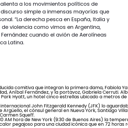
alienta a los movimientos políticos de
discurso simple a inmensas mayorías que
onal. “La derecha pesca en España, Italia y
s de violencia como vimos en Argentina,
to Fernández cuando el avión de Aerolíneas
a Latina.
educida comitiva que integran la primera dama, Fabiola Ya
idad, Aníbal Fernández, y la portavoz, Gabriela Cerruti. Al
 Park Hyatt, un hotel cinco estrellas ubicado a metros de
 internacional John Fitzgerald Kennedy (JFK) lo aguardab
Argüello, el cónsul general en Nueva York, Santiago Villal
 Carmen Squeff.
0 AM hora de New York (9:30 de Buenos Aires) la temper
calor pegajoso para una ciudad icónica que en 72 horas 