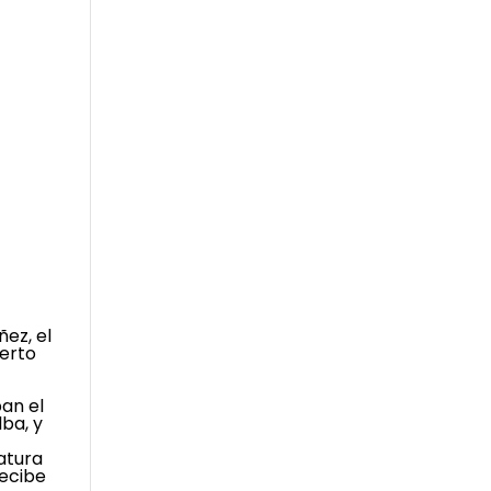
ñez, el
berto
an el
ba, y
atura
recibe