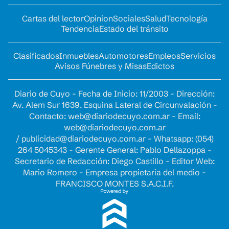
Cartas del lector
Opinion
Sociales
Salud
Tecnología
Tendencia
Estado del tránsito
Clasificados
Inmuebles
Automotores
Empleos
Servicios
Avisos Fúnebres y Misas
Edictos
Diario de Cuyo - Fecha de Inicio: 11/2003 - Dirección:
Av. Alem Sur 1639. Esquina Lateral de Circunvalación -
Contacto:
web@diariodecuyo.com.ar
- Email:
web@diariodecuyo.com.ar
/
publicidad@diariodecuyo.com.ar
-
Whatsapp: (054)
264 5045343 - Gerente General: Pablo Dellazoppa -
Secretario de Redacción: Diego Castillo - Editor Web:
Mario Romero - Empresa propietaria del medio -
FRANCISCO MONTES S.A.C.I.F.