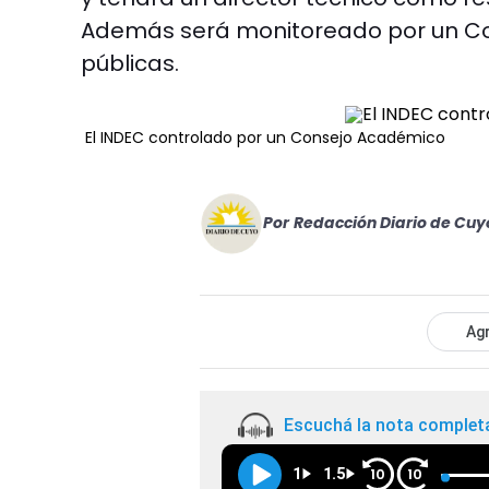
Además será monitoreado por un Co
públicas.
El INDEC controlado por un Consejo Académico
Por
Redacción Diario de Cuy
Agr
Escuchá la nota complet
1
1.5
10
10