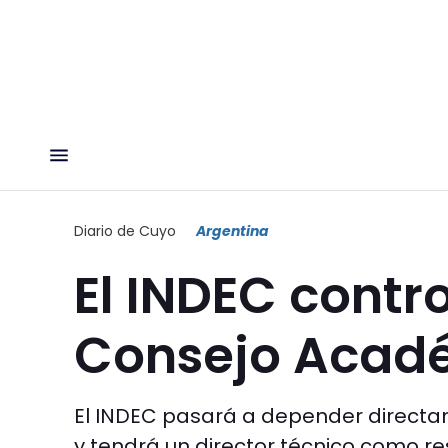
Diario de Cuyo
Argentina
El INDEC contr
Consejo Acad
El INDEC pasará a depender direct
y tendrá un director técnico como r