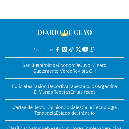
Seguinos en:
San Juan
Política
Economía
Cuyo Minero
Suplemento Verde
Revista OH
Policiales
Pasión Deportiva
Espectáculos
Argentina
El Mundo
Recetas
En las redes
Cartas del lector
Opinion
Sociales
Salud
Tecnología
Tendencia
Estado del tránsito
Clasificados
Inmuebles
Automotores
Empleos
Servicios