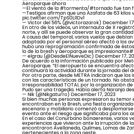
Aeroparque ahora
—El viento de la
#tormenta
/
#tornado
fue tan 
—Testigos afirman que una Azafata de 63 kilos v
pic.twitter.com/TpS0LllDv1
— Victor del 56% (@victorazarok)
December 17
En otro de los videos, un internauta de X regi
norte, y allí se puede observar la gran cantidad
A causa del temporal, varios vuelos que debían
adoptada por el personal aéreo afectó a los av
hubo una reprogramación confirmada de éstos, d
lo de la bresh y aeroparque es impresionante
#
— elgrau (@DesdeElNueveDic)
December 17, 2
De acuerdo a la información publicada por Met
Aeroparque. “El aeropuerto se encuentra afecta
continuará la actividad durante la jornada del 
Por otra parte, desde METRA indicaron que los 
con las características de un tornado. No obstan
Irresponsabilidad TOTAL por la organización de
Pudo ser una tragedia. Había alerta Naranja de
— Nik (@Nikgaturro)
December 17, 2023
Si bien muchas personas expresaron su temor e
encontraban en la Bresh, una fiesta organizada a
escenario y mobiliario comenzó a desplomarse 
evento ante el riesgo que significaba para los a
En el caso del Conurbano bonaerense, varios v
experiencias que vivieron ante la irrupción de 
encontraron Avellaneda, Quilmes, Lomas de Zamor
pertenecientes a la zona oeste.