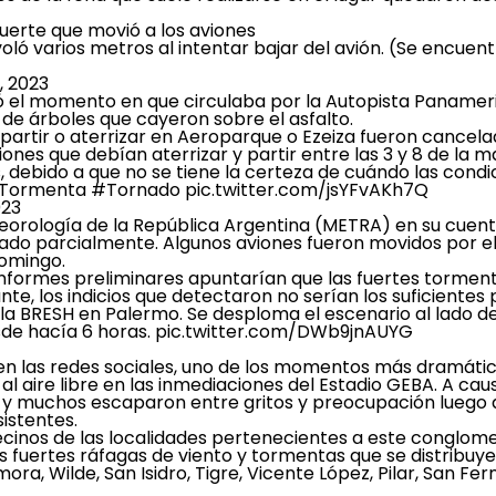
fuerte que movió a los aviones
oló varios metros al intentar bajar del avión. (Se encuent
, 2023
stró el momento en que circulaba por la Autopista Paname
 de árboles que cayeron sobre el asfalto.
 partir o aterrizar en Aeroparque o Ezeiza fueron cance
iones que debían aterrizar y partir entre las 3 y 8 de l
ebido a que no se tiene la certeza de cuándo las condici
Tormenta
#Tornado
pic.twitter.com/jsYFvAKh7Q
023
eorología de la República Argentina (METRA) en su cuent
do parcialmente. Algunos aviones fueron movidos por el v
domingo.
informes preliminares apuntarían que las fuertes tormen
te, los indicios que detectaron no serían los suficientes p
 la BRESH en Palermo. Se desploma el escenario al lado de
sde hacía 6 horas.
pic.twitter.com/DWb9jnAUYG
n las redes sociales, uno de los momentos más dramático
l aire libre en las inmediaciones del Estadio GEBA. A caus
y muchos escaparon entre gritos y preocupación luego d
sistentes.
ecinos de las localidades pertenecientes a este conglo
las fuertes ráfagas de viento y tormentas que se distribuy
a, Wilde, San Isidro, Tigre, Vicente López, Pilar, San F