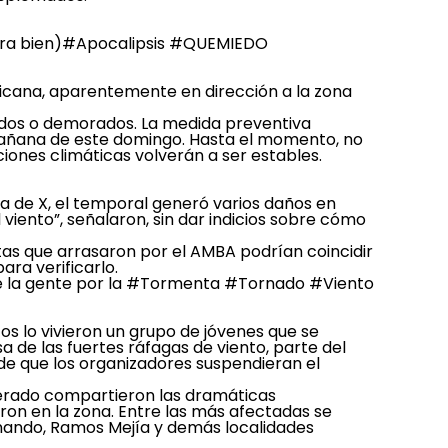
ra bien)
#Apocalipsis
#QUEMIEDO
ricana, aparentemente en dirección a la zona
lados o demorados. La medida preventiva
a mañana de este domingo. Hasta el momento, no
ones climáticas volverán a ser estables.
a de X, el temporal generó varios daños en
iento”, señalaron, sin dar indicios sobre cómo
tas que arrasaron por el AMBA podrían coincidir
ara verificarlo.
 la gente por la
#Tormenta
#Tornado
#Viento
s lo vivieron un grupo de jóvenes que se
a de las fuertes ráfagas de viento, parte del
e que los organizadores suspendieran el
merado compartieron las dramáticas
eron en la zona. Entre las más afectadas se
ernando, Ramos Mejía y demás localidades