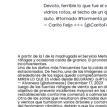
Devoto, terrible lo que fue el 
vidrios rotos, el techo de un
auto.
#tornado
#tormenta
p
— Carito Feijo ⭐️⭐️⭐️ (@CaritoF
A partir de la 1 de la madrugada el Servicio Me
ráfagas y ocasional caída de granizo. El pronós
inconvenientes.
Uno de los daños más frecuentes fue la caída d
estacionados. De hecho, una de las imágenes co
alrededores de los lagos quedó completamente 
MIREN LO QUE ES vídeo desde BELGRANO ⛈️
#To
— Alvanesa (@alvanesas)
December 17, 2023
Luego de las fuertes ráfagas de viento que en al
objetivo de prevenir incidentes mayores en las v
restableciendo conforme comenzó a calmarse l
Otra de las zonas que resultaron afectadas dur
y vientos que tumbaron varios árboles y cortaro
del fenómeno climático, debido a que los puesto