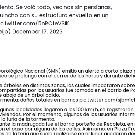
viento. Se voló todo, vecinos sin persianas,
 quincho con su estructura envuelto en un
ic.twitter.com/5nRCteVSiK
eijo)
December 17, 2023
teorológico Nacional (SMN) emitió un alerta a corto plazo 
tico se prolongó con el correr de las horas y durante dich
e árboles en distintas zonas, los cuales impactaron sobr
mpartidas por los usuarios fue tomada en el barrio de P
abajo de un árbol caído.
rmenta
: daños totales en barrios
pic.twitter.com/sjbm1c
gunas localidades llegaron a los 100 km/h, se registraron
iviendas. Por el momento, algunos de los usuarios informa
a furia de la tormenta.
ante la madrugada fue el barrio porteño de Recoleta, en 
n el paso por alguna de las calles. Asimismo, en Plaza F
s de la feria que suele realizarse en el lugar quedaron 