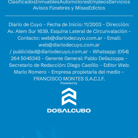
Clasificados
Inmuebles
Automotores
Empleos
Servicios
Avisos Fúnebres y Misas
Edictos
Diario de Cuyo - Fecha de Inicio: 11/2003 - Dirección:
Av. Alem Sur 1639. Esquina Lateral de Circunvalación -
Contacto:
web@diariodecuyo.com.ar
- Email:
web@diariodecuyo.com.ar
/
publicidad@diariodecuyo.com.ar
-
Whatsapp: (054)
264 5045343 - Gerente General: Pablo Dellazoppa -
Secretario de Redacción: Diego Castillo - Editor Web:
Mario Romero - Empresa propietaria del medio -
FRANCISCO MONTES S.A.C.I.F.