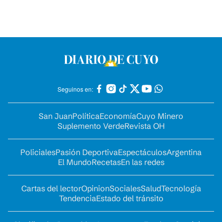
Seguinos en:
San Juan
Política
Economía
Cuyo Minero
Suplemento Verde
Revista OH
Policiales
Pasión Deportiva
Espectáculos
Argentina
El Mundo
Recetas
En las redes
Cartas del lector
Opinion
Sociales
Salud
Tecnología
Tendencia
Estado del tránsito