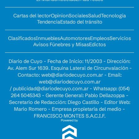
Cartas del lector
Opinion
Sociales
Salud
Tecnología
Tendencia
Estado del tránsito
Clasificados
Inmuebles
Automotores
Empleos
Servicios
Avisos Fúnebres y Misas
Edictos
Diario de Cuyo - Fecha de Inicio: 11/2003 - Dirección:
Av. Alem Sur 1639. Esquina Lateral de Circunvalación -
Contacto:
web@diariodecuyo.com.ar
- Email:
web@diariodecuyo.com.ar
/
publicidad@diariodecuyo.com.ar
-
Whatsapp: (054)
264 5045343 - Gerente General: Pablo Dellazoppa -
Secretario de Redacción: Diego Castillo - Editor Web:
Mario Romero - Empresa propietaria del medio -
FRANCISCO MONTES S.A.C.I.F.