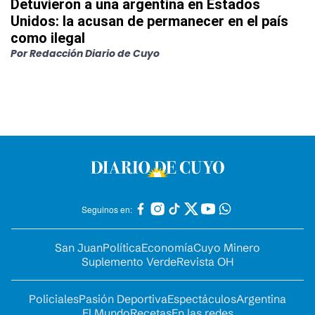
Detuvieron a una argentina en Estados
Unidos: la acusan de permanecer en el país
como ilegal
Por
Redacción Diario de Cuyo
Seguinos en:
San Juan
Política
Economía
Cuyo Minero
Suplemento Verde
Revista OH
Policiales
Pasión Deportiva
Espectáculos
Argentina
El Mundo
Recetas
En las redes