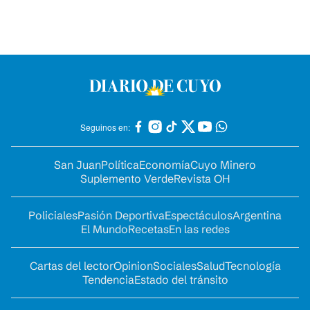
Seguinos en:
San Juan
Política
Economía
Cuyo Minero
Suplemento Verde
Revista OH
Policiales
Pasión Deportiva
Espectáculos
Argentina
El Mundo
Recetas
En las redes
Cartas del lector
Opinion
Sociales
Salud
Tecnología
Tendencia
Estado del tránsito