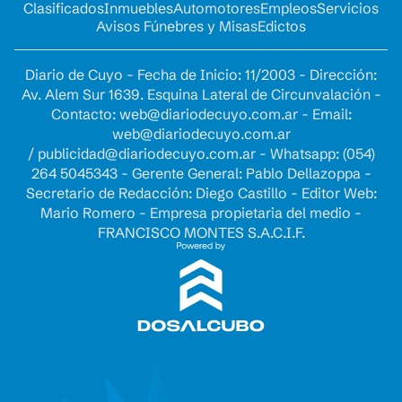
Clasificados
Inmuebles
Automotores
Empleos
Servicios
Avisos Fúnebres y Misas
Edictos
Diario de Cuyo - Fecha de Inicio: 11/2003 - Dirección:
Av. Alem Sur 1639. Esquina Lateral de Circunvalación -
Contacto:
web@diariodecuyo.com.ar
- Email:
web@diariodecuyo.com.ar
/
publicidad@diariodecuyo.com.ar
-
Whatsapp: (054)
264 5045343 - Gerente General: Pablo Dellazoppa -
Secretario de Redacción: Diego Castillo - Editor Web:
Mario Romero - Empresa propietaria del medio -
FRANCISCO MONTES S.A.C.I.F.