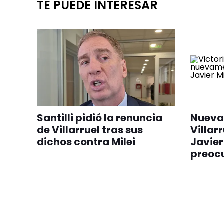
TE PUEDE INTERESAR
Santilli pidió la renuncia
Nueva 
de Villarruel tras sus
Villar
dichos contra Milei
Javier 
preocu