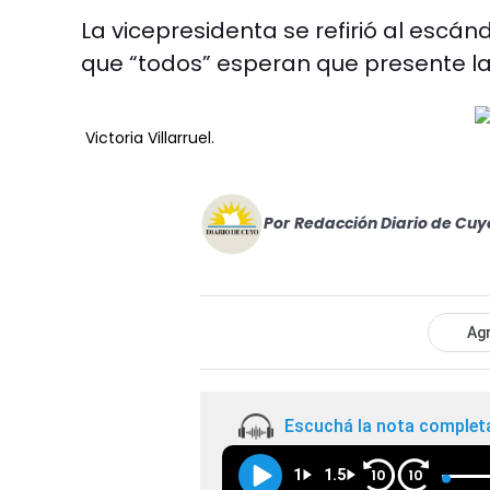
La vicepresidenta se refirió al escán
que “todos” esperan que presente l
Victoria Villarruel.
Por
Redacción Diario de Cuy
Agr
Escuchá la nota complet
1
1.5
10
10