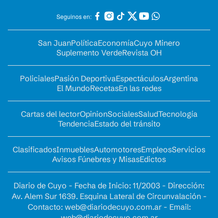
Seguinos en:
San Juan
Política
Economía
Cuyo Minero
Suplemento Verde
Revista OH
Policiales
Pasión Deportiva
Espectáculos
Argentina
El Mundo
Recetas
En las redes
Cartas del lector
Opinion
Sociales
Salud
Tecnología
Tendencia
Estado del tránsito
Clasificados
Inmuebles
Automotores
Empleos
Servicios
Avisos Fúnebres y Misas
Edictos
Diario de Cuyo - Fecha de Inicio: 11/2003 - Dirección:
Av. Alem Sur 1639. Esquina Lateral de Circunvalación -
Contacto:
web@diariodecuyo.com.ar
- Email:
web@diariodecuyo.com.ar