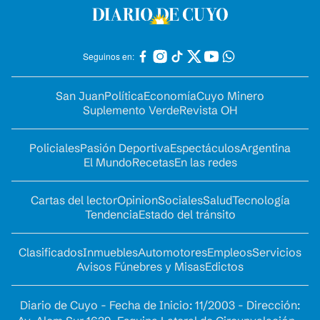
Seguinos en:
San Juan
Política
Economía
Cuyo Minero
Suplemento Verde
Revista OH
Policiales
Pasión Deportiva
Espectáculos
Argentina
El Mundo
Recetas
En las redes
Cartas del lector
Opinion
Sociales
Salud
Tecnología
Tendencia
Estado del tránsito
Clasificados
Inmuebles
Automotores
Empleos
Servicios
Avisos Fúnebres y Misas
Edictos
Diario de Cuyo - Fecha de Inicio: 11/2003 - Dirección: