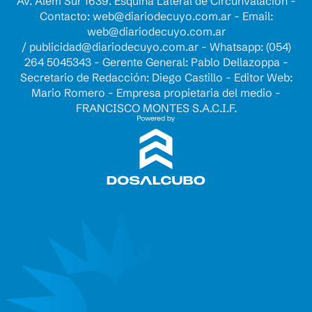
Av. Alem Sur 1639. Esquina Lateral de Circunvalación -
Contacto:
web@diariodecuyo.com.ar
- Email:
web@diariodecuyo.com.ar
/
publicidad@diariodecuyo.com.ar
-
Whatsapp: (054)
264 5045343 - Gerente General: Pablo Dellazoppa -
Secretario de Redacción: Diego Castillo - Editor Web:
Mario Romero - Empresa propietaria del medio -
FRANCISCO MONTES S.A.C.I.F.