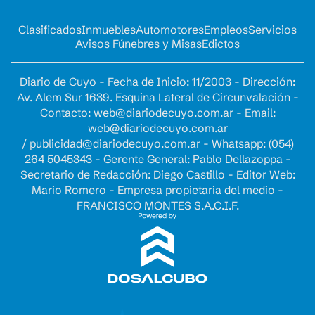
Clasificados
Inmuebles
Automotores
Empleos
Servicios
Avisos Fúnebres y Misas
Edictos
Diario de Cuyo - Fecha de Inicio: 11/2003 - Dirección:
Av. Alem Sur 1639. Esquina Lateral de Circunvalación -
Contacto:
web@diariodecuyo.com.ar
- Email:
web@diariodecuyo.com.ar
/
publicidad@diariodecuyo.com.ar
-
Whatsapp: (054)
264 5045343 - Gerente General: Pablo Dellazoppa -
Secretario de Redacción: Diego Castillo - Editor Web:
Mario Romero - Empresa propietaria del medio -
FRANCISCO MONTES S.A.C.I.F.