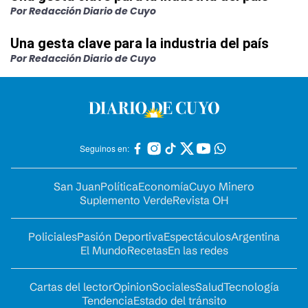
Por Redacción Diario de Cuyo
Una gesta clave para la industria del país
Por Redacción Diario de Cuyo
Seguinos en:
San Juan
Política
Economía
Cuyo Minero
Suplemento Verde
Revista OH
Policiales
Pasión Deportiva
Espectáculos
Argentina
El Mundo
Recetas
En las redes
Cartas del lector
Opinion
Sociales
Salud
Tecnología
Tendencia
Estado del tránsito