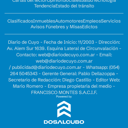
Cartas del lector
Opinion
Sociales
Salud
Tecnología
Tendencia
Estado del tránsito
Clasificados
Inmuebles
Automotores
Empleos
Servicios
Avisos Fúnebres y Misas
Edictos
Diario de Cuyo - Fecha de Inicio: 11/2003 - Dirección:
Av. Alem Sur 1639. Esquina Lateral de Circunvalación -
Contacto:
web@diariodecuyo.com.ar
- Email:
web@diariodecuyo.com.ar
/
publicidad@diariodecuyo.com.ar
-
Whatsapp: (054)
264 5045343 - Gerente General: Pablo Dellazoppa -
Secretario de Redacción: Diego Castillo - Editor Web:
Mario Romero - Empresa propietaria del medio -
FRANCISCO MONTES S.A.C.I.F.