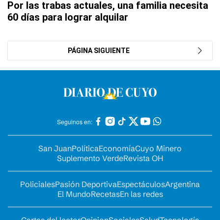
Por las trabas actuales, una familia necesita
60 días para lograr alquilar
PÁGINA SIGUIENTE
Seguinos en:
San Juan
Política
Economía
Cuyo Minero
Suplemento Verde
Revista OH
Policiales
Pasión Deportiva
Espectáculos
Argentina
El Mundo
Recetas
En las redes