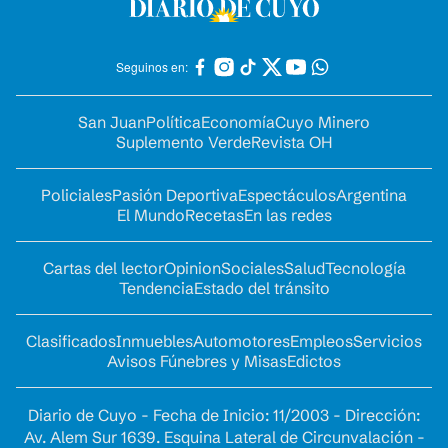
Seguinos en:
San Juan
Política
Economía
Cuyo Minero
Suplemento Verde
Revista OH
Policiales
Pasión Deportiva
Espectáculos
Argentina
El Mundo
Recetas
En las redes
Cartas del lector
Opinion
Sociales
Salud
Tecnología
Tendencia
Estado del tránsito
Clasificados
Inmuebles
Automotores
Empleos
Servicios
Avisos Fúnebres y Misas
Edictos
Diario de Cuyo - Fecha de Inicio: 11/2003 - Dirección:
Av. Alem Sur 1639. Esquina Lateral de Circunvalación -