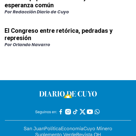
esperanza común
Por
Redacción Diario de Cuyo
El Congreso entre retórica, pedradas y
represión
Por
Orlando Navarro
Seguinos en:
San Juan
Política
Economía
Cuyo Minero
Suplemento Verde
Revista OH