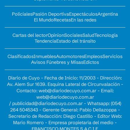
Policiales
Pasión Deportiva
Espectáculos
Argentina
El Mundo
Recetas
En las redes
Cartas del lector
Opinion
Sociales
Salud
Tecnología
Tendencia
Estado del tránsito
Clasificados
Inmuebles
Automotores
Empleos
Servicios
Avisos Fúnebres y Misas
Edictos
Diario de Cuyo - Fecha de Inicio: 11/2003 - Dirección:
Av. Alem Sur 1639. Esquina Lateral de Circunvalación -
Contacto:
web@diariodecuyo.com.ar
- Email:
web@diariodecuyo.com.ar
/
publicidad@diariodecuyo.com.ar
-
Whatsapp: (054)
264 5045343 - Gerente General: Pablo Dellazoppa -
Secretario de Redacción: Diego Castillo - Editor Web:
Mario Romero - Empresa propietaria del medio -
FRANCISCO MONTES S.A.C.I.F.