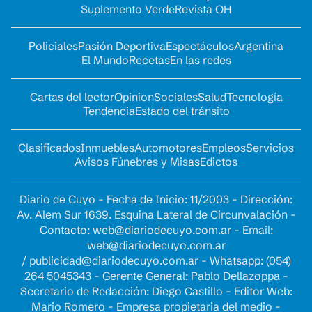
Suplemento Verde
Revista OH
Policiales
Pasión Deportiva
Espectáculos
Argentina
El Mundo
Recetas
En las redes
Cartas del lector
Opinion
Sociales
Salud
Tecnología
Tendencia
Estado del tránsito
Clasificados
Inmuebles
Automotores
Empleos
Servicios
Avisos Fúnebres y Misas
Edictos
Diario de Cuyo - Fecha de Inicio: 11/2003 - Dirección:
Av. Alem Sur 1639. Esquina Lateral de Circunvalación -
Contacto:
web@diariodecuyo.com.ar
- Email:
web@diariodecuyo.com.ar
/
publicidad@diariodecuyo.com.ar
-
Whatsapp: (054)
264 5045343 - Gerente General: Pablo Dellazoppa -
Secretario de Redacción: Diego Castillo - Editor Web:
Mario Romero - Empresa propietaria del medio -